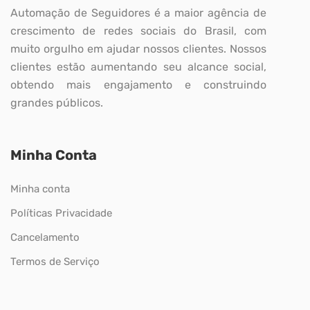
Automação de Seguidores é a maior agência de
crescimento de redes sociais do Brasil, com
muito orgulho em ajudar nossos clientes. Nossos
clientes estão aumentando seu alcance social,
obtendo mais engajamento e construindo
grandes públicos.
Minha Conta
Minha conta
Políticas Privacidade
Cancelamento
Termos de Serviço