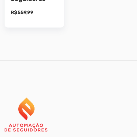
R$
559,99