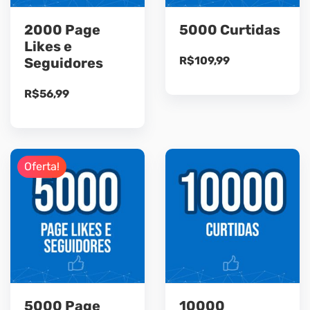
2000 Page
5000 Curtidas
Likes e
R$
109,99
Seguidores
R$
56,99
Oferta!
5000 Page
10000