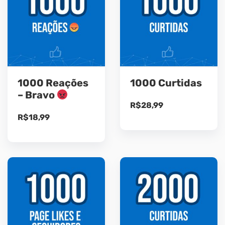
1000 Reações
1000 Curtidas
– Bravo
R$
28,99
R$
18,99