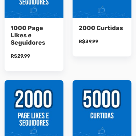
1000 Page
2000 Curtidas
Likes e
R$
39,99
Seguidores
R$
29,99