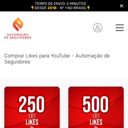
TEMPO DE ENVIO: 2 MINUTOS
DESDE
2018
- Nº 1 NO BRASIL
Skip
to
content
Comprar Likes para YouTube - Automação de
Seguidores