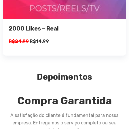
2000 Likes – Real
R$
24,99
R$
14,99
Depoimentos
Compra Garantida
A satisfação do cliente é fundamental para nossa
empresa. Entregamos o serviço completo ou seu