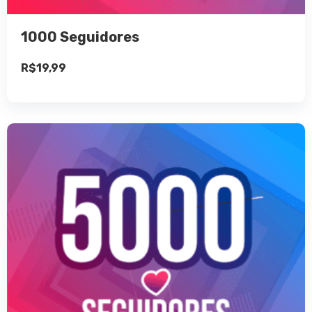
1000 Seguidores
R$
19,99