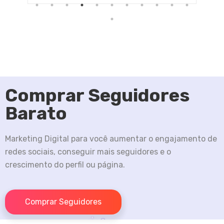
Comprar Seguidores
Barato
Marketing Digital para você aumentar o engajamento de
redes sociais, conseguir mais seguidores e o
crescimento do perfil ou página.
Comprar Seguidores