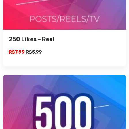
250 Likes – Real
R$
7,99
R$
5,99