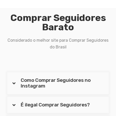
Comprar Seguidores
Barato
Considerado o melhor site para Comprar Seguidores
do Brasil
Como Comprar Seguidores no
Instagram
É ilegal Comprar Seguidores?