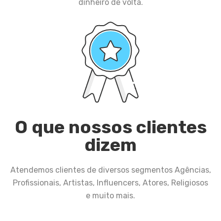
dinheiro de volta.
O que nossos clientes
dizem
Atendemos clientes de diversos segmentos Agências,
Profissionais, Artistas, Influencers, Atores, Religiosos
e muito mais.