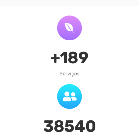
+189
Serviços
38540