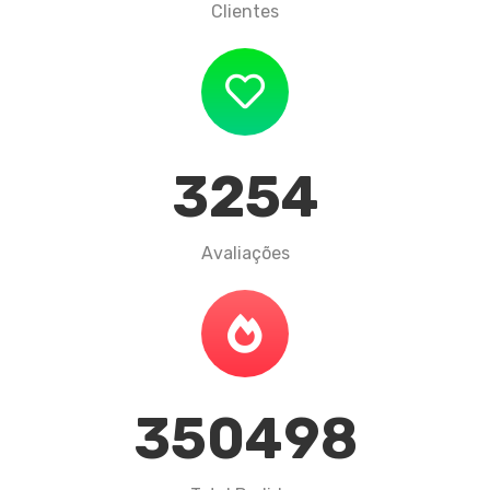
Clientes
3254
Avaliações
350498