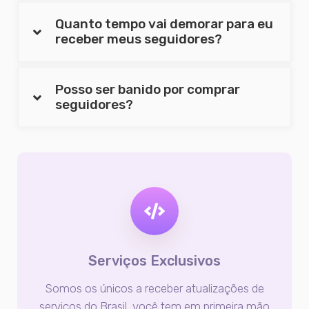
Quanto tempo vai demorar para eu
receber meus seguidores?
Posso ser banido por comprar
seguidores?
Serviços Exclusivos
Somos os únicos a receber atualizações de
serviços do Brasil, você tem em primeira mão