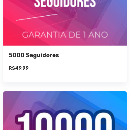
5000 Seguidores
R$
49,99