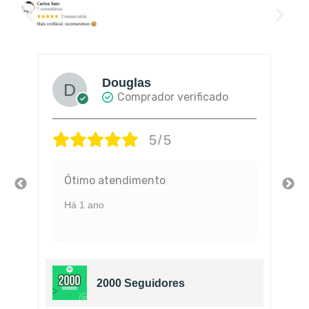
Bruno
Comprador verificado
5/5
Bom atendimento. Bons preços.
Há 1 ano
10000 Seguidores