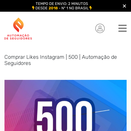
TEMPO DE ENVIO: 2 MINUTOS
DESDE
2018
- Nº 1 NO BRASIL
Skip
to
content
Comprar Likes Instagram | 500 | Automação de
Seguidores