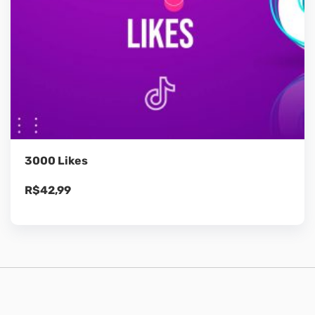
3000 Likes
R$
42,99