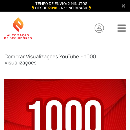
TEMPO DE ENVIO: 2 MINUTOS
DESDE
2018
- Nº 1 NO BRASIL
Skip
to
content
Comprar Visualizações YouTube - 1000
Visualizações