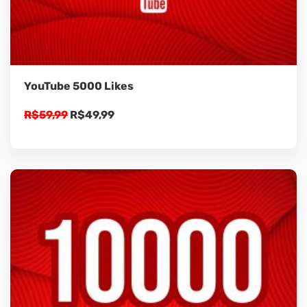
YouTube 5000 Likes
O
O
R$
59,99
R$
49,99
preço
preço
original
atual
era:
é:
R$59,99.
R$49,99.