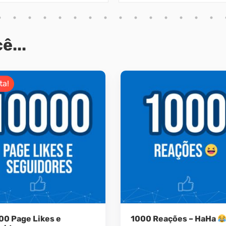
ê...
ta!
00 Page Likes e
1000 Reações – HaHa