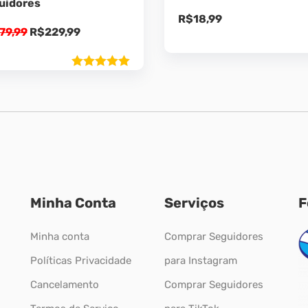
uidores
R$
18,99
O
O
79,99
R$
229,99
preço
preço
original
atual
Avaliação
era:
é:
5.00
de 5
R$279,99.
R$229,99.
Minha Conta
Serviços
F
Minha conta
Comprar Seguidores
Políticas Privacidade
para Instagram
Cancelamento
Comprar Seguidores