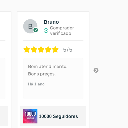
Bruno
Fl
Comprador
verificado
5/5
Bom atendimento.
Nota 100
Bons preços.
Há 1 ano
Há 1 ano
10000 Seguidores
5000