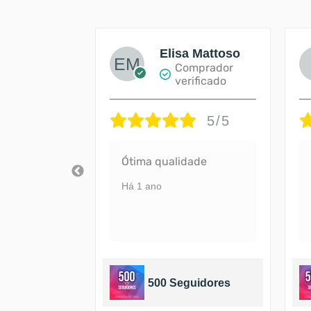
na Silva
Elisa Mattoso
mprador
Comprador
rificado
verificado
5/5
5/5
ite!
Ótima qualidade
 certo
Há 1 ano
guidores
500 Seguidores