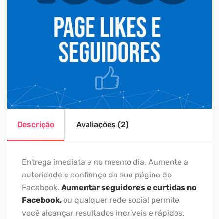
Descrição
Avaliações (2)
Entrega imediata e no mesmo dia. Aumente a
autoridade e confiança da sua página do
Facebook.
Aumentar seguidores e curtidas no
Facebook,
ou qualquer rede social permite
você alcançar resultados incríveis e rápidos.