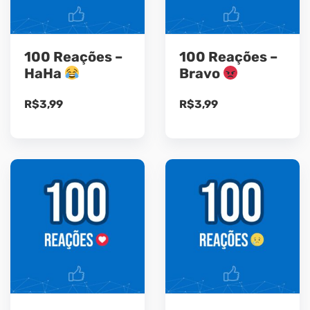
100 Reações –
100 Reações –
HaHa
Bravo
R$
3,99
R$
3,99