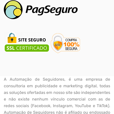
A Automação de Seguidores, é uma empresa de
consultoria em publicidade e marketing digital, todas
as soluções ofertadas em nosso site são independentes
e não existe nenhum vínculo comercial com as de
redes sociais (Facebook, Instagram, YouTube e TikTok).
Automação de Seguidores não é afiliado ou endossado