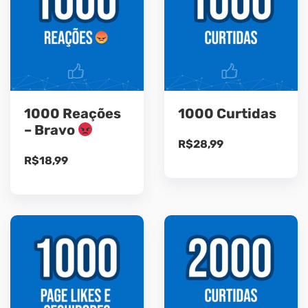
1000 Reações
1000 Curtidas
– Bravo
R$
28,99
R$
18,99