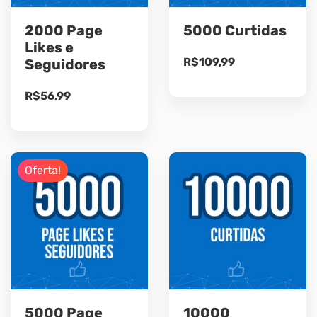
2000 Page
5000 Curtidas
Likes e
R$
109,99
Seguidores
R$
56,99
Oferta!
5000 Page
10000