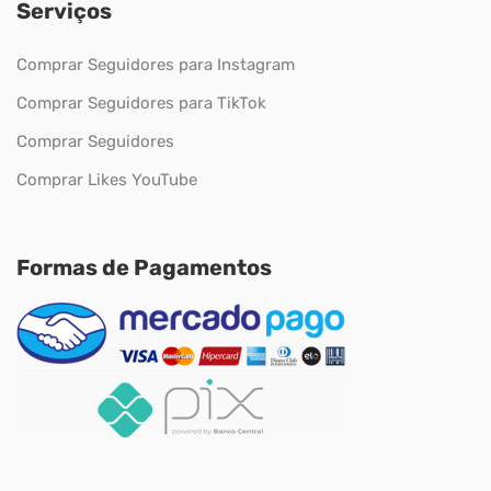
Serviços
Comprar Seguidores para Instagram
Comprar Seguidores para TikTok
Comprar Seguidores
Comprar Likes YouTube
Formas de Pagamentos