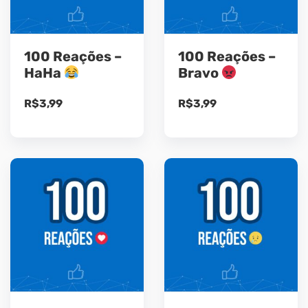
100 Reações –
100 Reações –
HaHa
Bravo
R$
3,99
R$
3,99