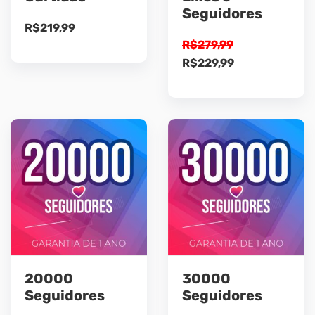
Seguidores
R$
219,99
R$
279,99
O
O
R$
229,99
preço
preço
original
atual
era:
é:
R$279,99.
R$229,99.
20000
30000
Seguidores
Seguidores