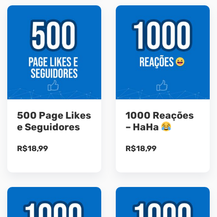
500 Page Likes
1000 Reações
e Seguidores
– HaHa
R$
18,99
R$
18,99