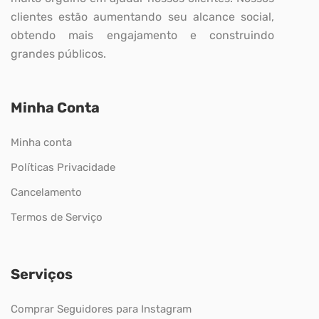
clientes estão aumentando seu alcance social,
obtendo mais engajamento e construindo
grandes públicos.
Minha Conta
Minha conta
Políticas Privacidade
Cancelamento
Termos de Serviço
Serviços
Comprar Seguidores para Instagram