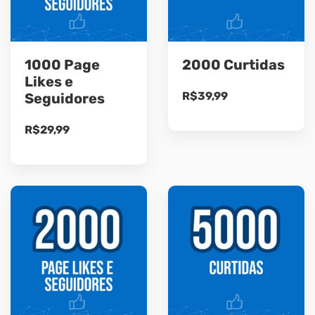
1000 Page
2000 Curtidas
Likes e
R$
39,99
Seguidores
R$
29,99