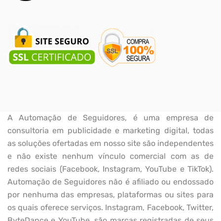
A Automação de Seguidores, é uma empresa de
consultoria em publicidade e marketing digital, todas
as soluções ofertadas em nosso site são independentes
e não existe nenhum vínculo comercial com as de
redes sociais (Facebook, Instagram, YouTube e TikTok).
Automação de Seguidores não é afiliado ou endossado
por nenhuma das empresas, plataformas ou sites para
os quais oferece serviços. Instagram, Facebook, Twitter,
ByteDance e YouTube, são marcas registradas de seus