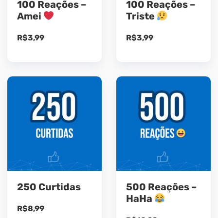
100 Reações –
100 Reações –
Amei
Triste
R$
3,99
R$
3,99
250 Curtidas
500 Reações –
HaHa
R$
8,99