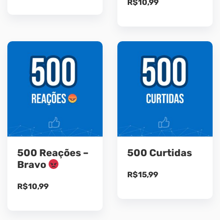
R$
10,99
500 Reações –
500 Curtidas
Bravo
R$
15,99
R$
10,99