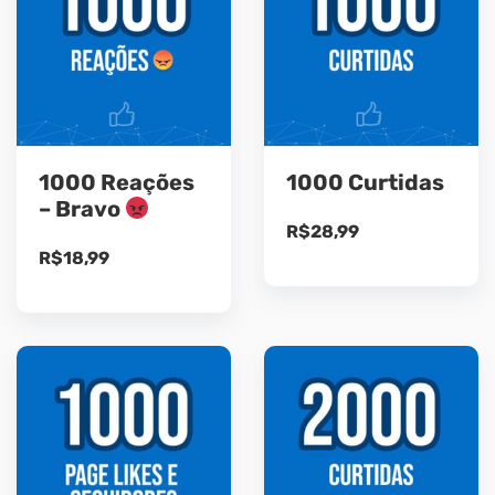
1000 Reações
1000 Curtidas
– Bravo
R$
28,99
R$
18,99