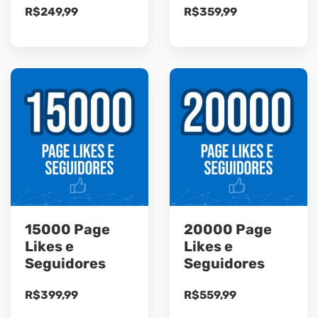
R$
249,99
R$
359,99
15000 Page
20000 Page
Likes e
Likes e
Seguidores
Seguidores
R$
399,99
R$
559,99