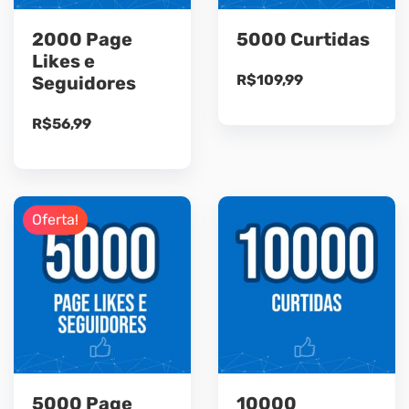
2000 Page
5000 Curtidas
Likes e
R$
109,99
Seguidores
R$
56,99
Oferta!
5000 Page
10000