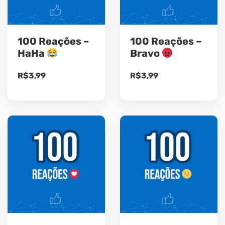
100 Reações –
100 Reações –
HaHa
Bravo
R$
3,99
R$
3,99