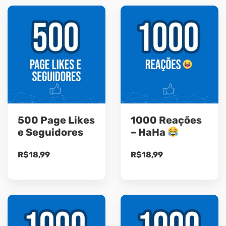
500 Page Likes
1000 Reações
e Seguidores
– HaHa
R$
18,99
R$
18,99