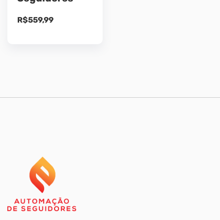
R$
559,99