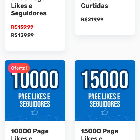
Likes e
Curtidas
Seguidores
R$
219,99
R$
159,99
O
O
R$
139,99
preço
preço
original
atual
era:
é:
R$159,99.
R$139,99.
Oferta!
10000 Page
15000 Page
Likes e
Likes e