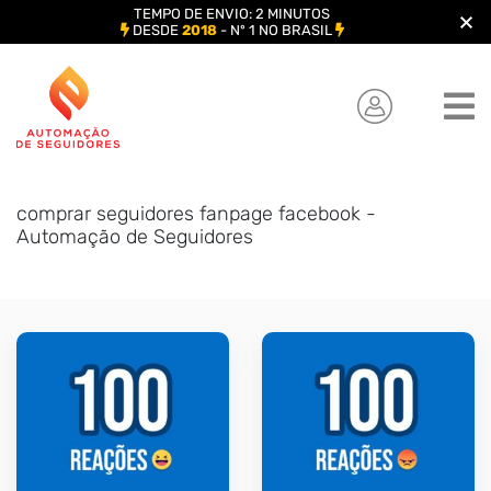
TEMPO DE ENVIO: 2 MINUTOS
DESDE
2018
- Nº 1 NO BRASIL
Skip
to
content
comprar seguidores fanpage facebook -
Automação de Seguidores