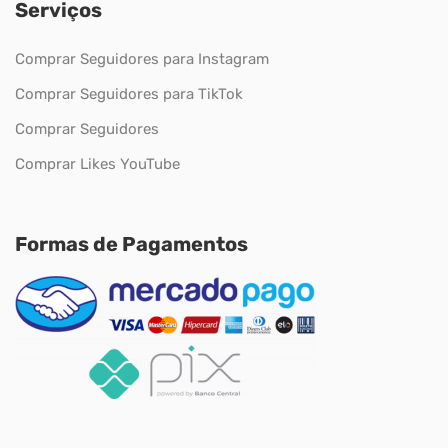
Serviços
Comprar Seguidores para Instagram
Comprar Seguidores para TikTok
Comprar Seguidores
Comprar Likes YouTube
Formas de Pagamentos