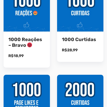
1000 Reações
1000 Curtidas
– Bravo
R$
28,99
R$
18,99