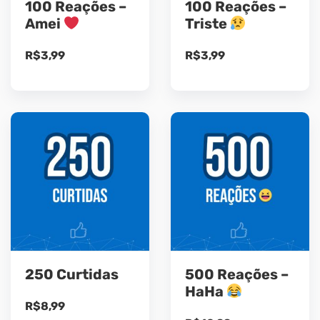
100 Reações –
100 Reações –
Amei
Triste
R$
3,99
R$
3,99
250 Curtidas
500 Reações –
HaHa
R$
8,99