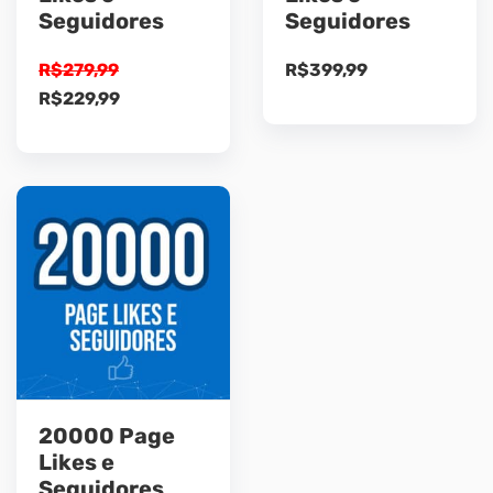
Seguidores
Seguidores
R$
279,99
R$
399,99
O
O
R$
229,99
preço
preço
original
atual
era:
é:
R$279,99.
R$229,99.
20000 Page
Likes e
Seguidores