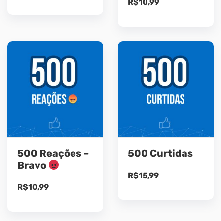
R$
10,99
500 Reações –
500 Curtidas
Bravo
R$
15,99
R$
10,99