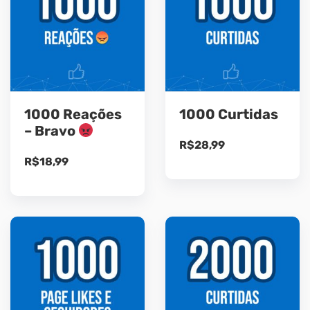
1000 Reações
1000 Curtidas
– Bravo
R$
28,99
R$
18,99