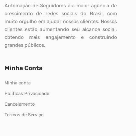
Automação de Seguidores é a maior agência de
crescimento de redes sociais do Brasil, com
muito orgulho em ajudar nossos clientes. Nossos
clientes estão aumentando seu alcance social,
obtendo mais engajamento e construindo
grandes públicos.
Minha Conta
Minha conta
Políticas Privacidade
Cancelamento
Termos de Serviço