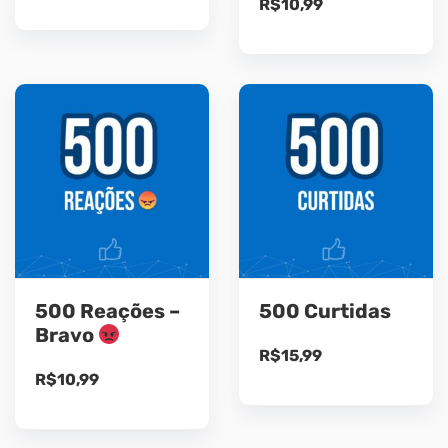
R$
10,99
500 Reações –
500 Curtidas
Bravo
R$
15,99
R$
10,99