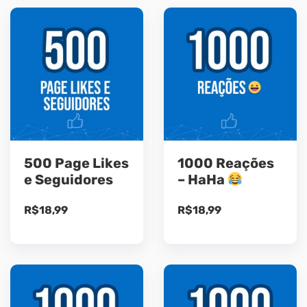
500 Page Likes
1000 Reações
e Seguidores
– HaHa
R$
18,99
R$
18,99