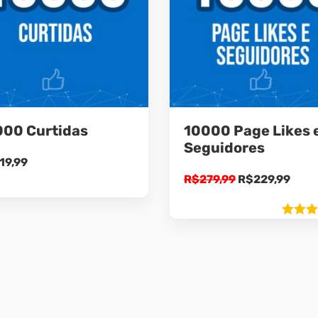
000 Curtidas
10000 Page Likes 
Seguidores
19,99
O
O
R$
279,99
R$
229,99
preço
preç
original
atual
Avaliaç
era:
é:
5.00
de 
R$279,99.
R$22