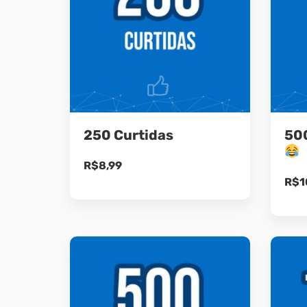
250 Curtidas
50
R$
8,99
R$
1