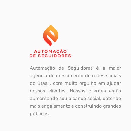
Automação de Seguidores é a maior
agência de crescimento de redes sociais
do Brasil, com muito orgulho em ajudar
nossos clientes. Nossos clientes estão
aumentando seu alcance social, obtendo
mais engajamento e construindo grandes
públicos.