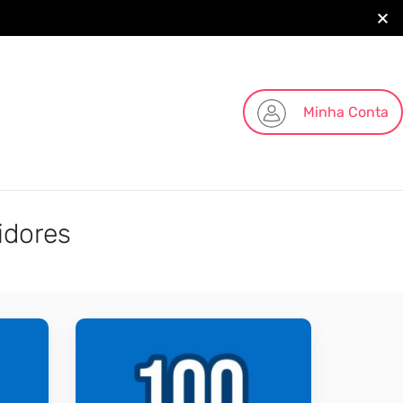
Minha Conta
idores