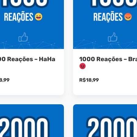
00 Reações – HaHa
1000 Reações – Br
8,99
R$
18,99