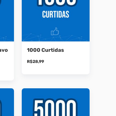
avo
1000 Curtidas
R$
28,99