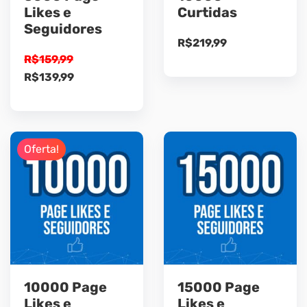
Likes e
Curtidas
Seguidores
R$
219,99
R$
159,99
O
O
R$
139,99
preço
preço
original
atual
era:
é:
R$159,99.
R$139,99.
Oferta!
10000 Page
15000 Page
Likes e
Likes e