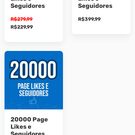
Seguidores
Seguidores
R$
279,99
R$
399,99
O
O
R$
229,99
preço
preço
original
atual
era:
é:
R$279,99.
R$229,99.
20000 Page
Likes e
Seguidores