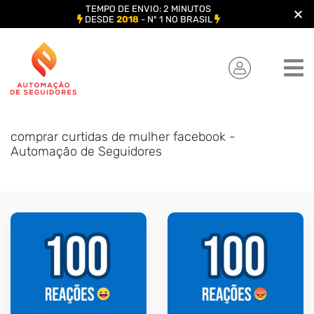
TEMPO DE ENVIO: 2 MINUTOS
DESDE
2018
- Nº 1 NO BRASIL
Skip
to
content
comprar curtidas de mulher facebook -
Automação de Seguidores