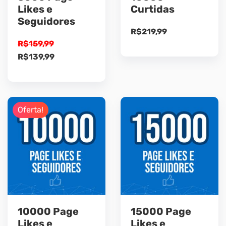
Likes e
Curtidas
Seguidores
R$
219,99
R$
159,99
O
O
R$
139,99
preço
preço
original
atual
era:
é:
R$159,99.
R$139,99.
Oferta!
10000 Page
15000 Page
Likes e
Likes e