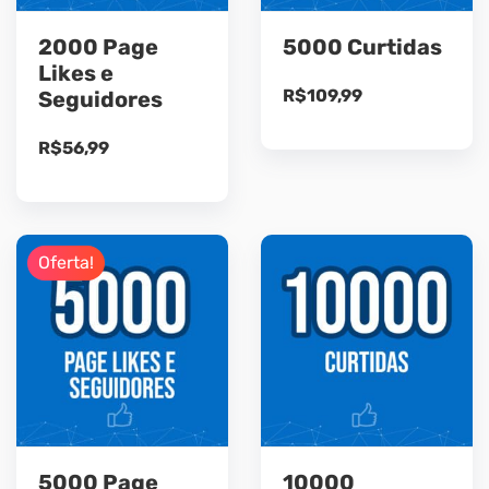
2000 Page
5000 Curtidas
Likes e
R$
109,99
Seguidores
R$
56,99
Oferta!
5000 Page
10000