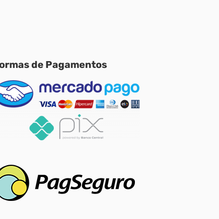
ormas de Pagamentos