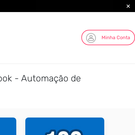
Minha Conta
book - Automação de