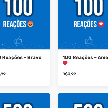
 Reações – Bravo
100 Reações – Ame
,99
R$
3,99