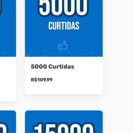
5000 Curtidas
R$
109,99