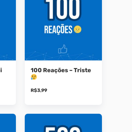
i
100 Reações – Triste
R$
3,99