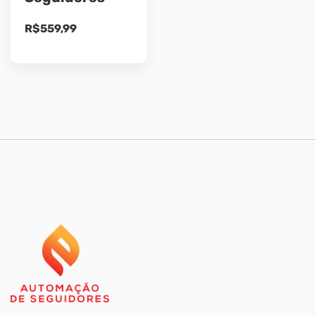
R$
559,99