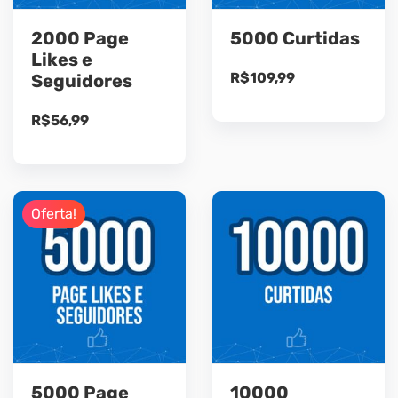
2000 Page
5000 Curtidas
Likes e
R$
109,99
Seguidores
R$
56,99
Oferta!
5000 Page
10000