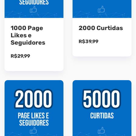
1000 Page
2000 Curtidas
Likes e
R$
39,99
Seguidores
R$
29,99