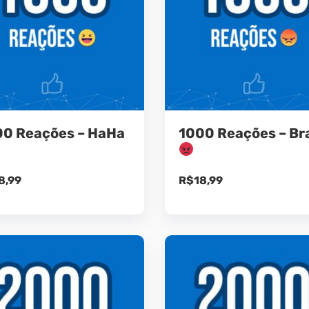
00 Reações – HaHa
1000 Reações – Br
8,99
R$
18,99