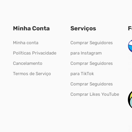
Minha Conta
Serviços
F
Minha conta
Comprar Seguidores
Políticas Privacidade
para Instagram
Cancelamento
Comprar Seguidores
Termos de Serviço
para TikTok
Comprar Seguidores
Comprar Likes YouTube