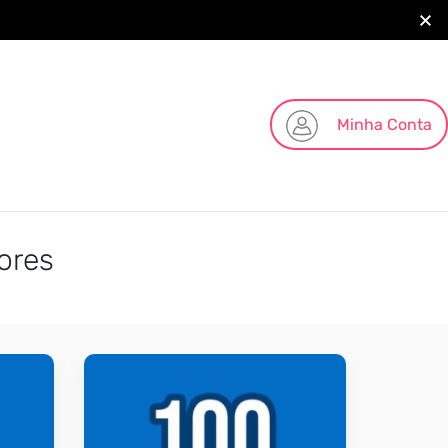
Minha Conta
ores