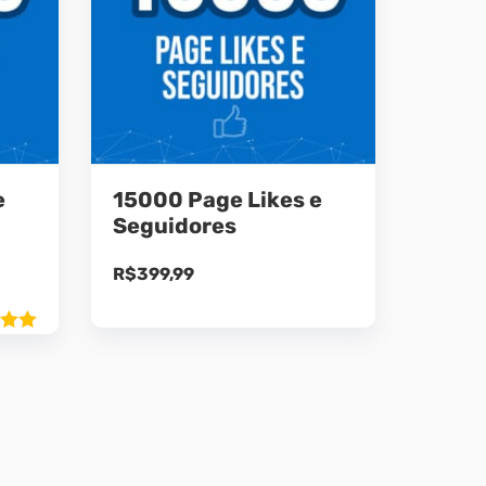
e
15000 Page Likes e
Seguidores
R$
399,99
o
ão
5
9,99.