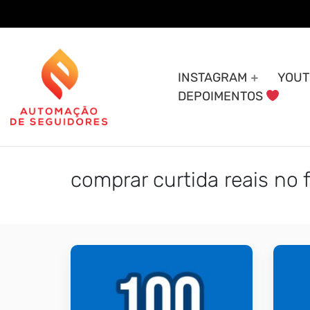
Skip
to
content
INSTAGRAM
YOUT
DEPOIMENTOS
comprar curtida reais no