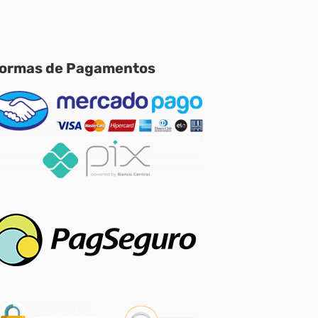
ormas de Pagamentos