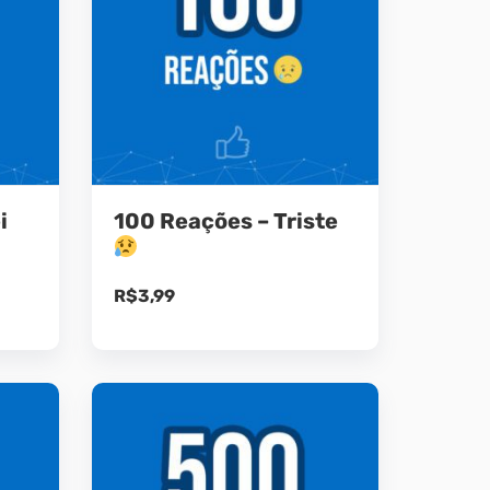
i
100 Reações – Triste
R$
3,99