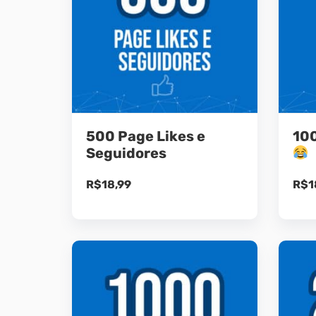
500 Page Likes e
10
Seguidores
R$
18,99
R$
1