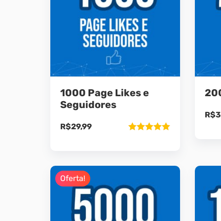
1000 Page Likes e
20
Seguidores
R$
3
R$
29,99
Avaliação
5.00
de 5
Oferta!