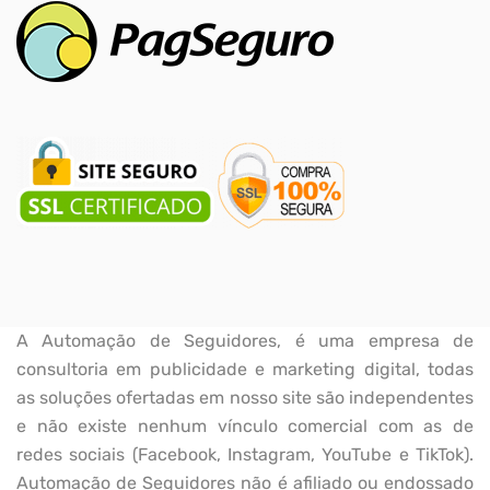
A Automação de Seguidores, é uma empresa de
consultoria em publicidade e marketing digital, todas
as soluções ofertadas em nosso site são independentes
e não existe nenhum vínculo comercial com as de
redes sociais (Facebook, Instagram, YouTube e TikTok).
Automação de Seguidores não é afiliado ou endossado