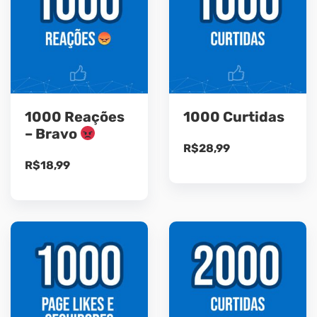
1000 Reações
1000 Curtidas
– Bravo
R$
28,99
R$
18,99