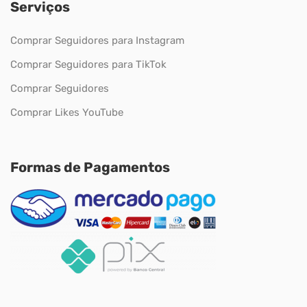
Serviços
Comprar Seguidores para Instagram
Comprar Seguidores para TikTok
Comprar Seguidores
Comprar Likes YouTube
Formas de Pagamentos