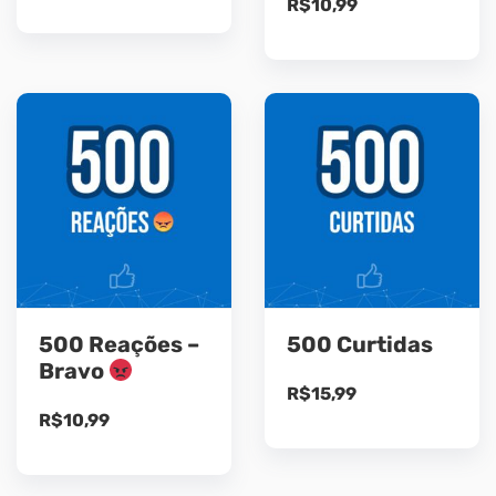
R$
10,99
500 Reações –
500 Curtidas
Bravo
R$
15,99
R$
10,99