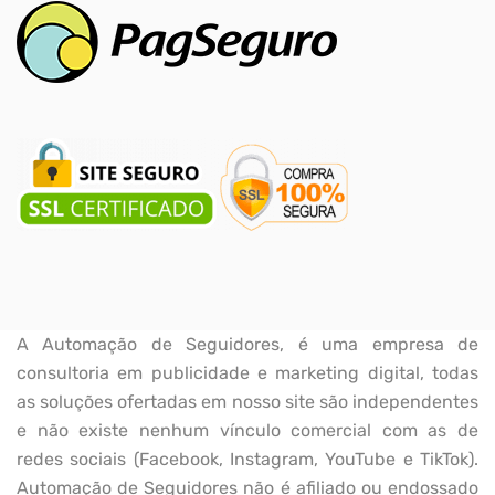
A Automação de Seguidores, é uma empresa de
consultoria em publicidade e marketing digital, todas
as soluções ofertadas em nosso site são independentes
e não existe nenhum vínculo comercial com as de
redes sociais (Facebook, Instagram, YouTube e TikTok).
Automação de Seguidores não é afiliado ou endossado