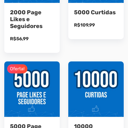
2000 Page
5000 Curtidas
Likes e
R$
109,99
Seguidores
R$
56,99
Oferta!
5000 Page
10000