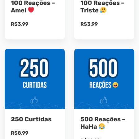
100 Reações –
100 Reações –
Amei
Triste
R$
3,99
R$
3,99
250 Curtidas
500 Reações –
HaHa
R$
8,99