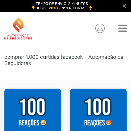
TEMPO DE ENVIO: 2 MINUTOS
DESDE
2018
- Nº 1 NO BRASIL
Skip
to
content
comprar 1.000 curtidas facebook - Automação de
Seguidores