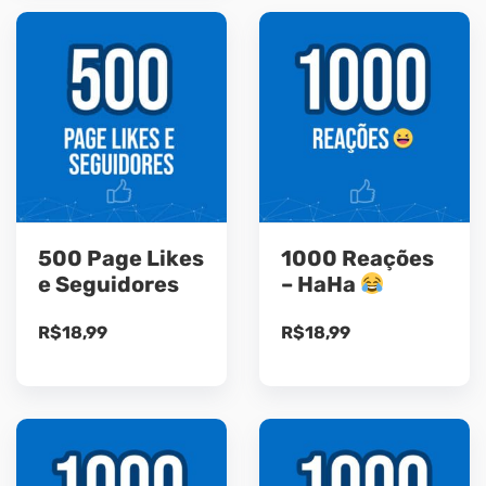
500 Page Likes
1000 Reações
e Seguidores
– HaHa
R$
18,99
R$
18,99