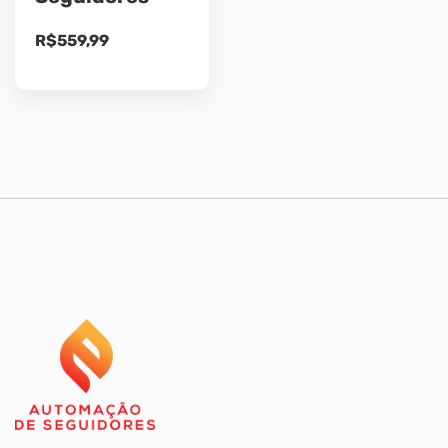
R$
559,99