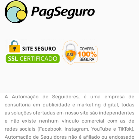
A Automação de Seguidores, é uma empresa de
consultoria em publicidade e marketing digital, todas
as soluções ofertadas em nosso site são independentes
e não existe nenhum vínculo comercial com as de
redes sociais (Facebook, Instagram, YouTube e TikTok).
Automação de Seguidores não é afiliado ou endossado