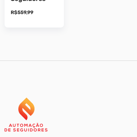
R$
559,99