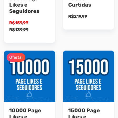
Likes e
Curtidas
Seguidores
R$
219,99
R$
159,99
O
O
R$
139,99
preço
preço
original
atual
era:
é:
R$159,99.
R$139,99.
Oferta!
10000 Page
15000 Page
Likes e
Likes e