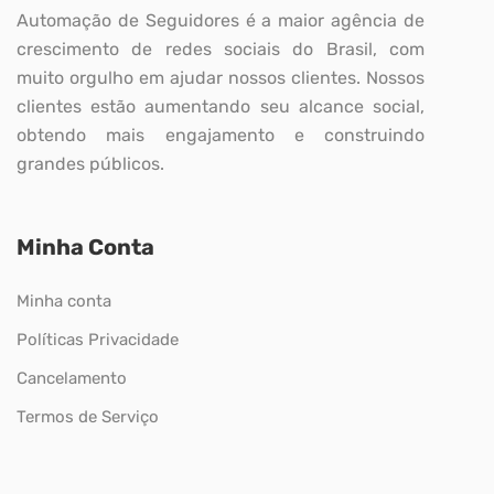
Automação de Seguidores é a maior agência de
crescimento de redes sociais do Brasil, com
muito orgulho em ajudar nossos clientes. Nossos
clientes estão aumentando seu alcance social,
obtendo mais engajamento e construindo
grandes públicos.
Minha Conta
Minha conta
Políticas Privacidade
Cancelamento
Termos de Serviço