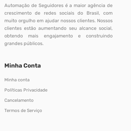
Automação de Seguidores é a maior agência de
crescimento de redes sociais do Brasil, com
muito orgulho em ajudar nossos clientes. Nossos
clientes estão aumentando seu alcance social,
obtendo mais engajamento e construindo
grandes públicos.
Minha Conta
Minha conta
Políticas Privacidade
Cancelamento
Termos de Serviço