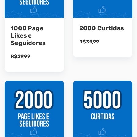
1000 Page
2000 Curtidas
Likes e
R$
39,99
Seguidores
R$
29,99