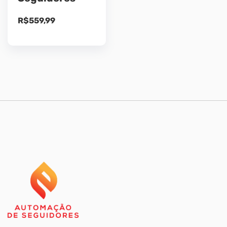
R$
559,99