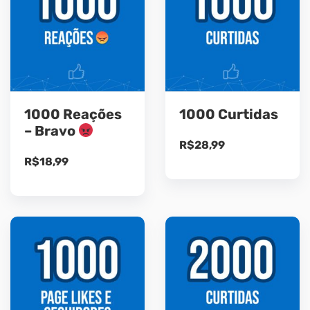
1000 Reações
1000 Curtidas
– Bravo
R$
28,99
R$
18,99