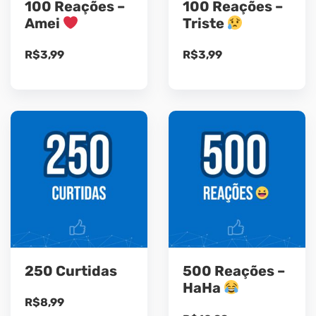
100 Reações –
100 Reações –
Amei
Triste
R$
3,99
R$
3,99
250 Curtidas
500 Reações –
HaHa
R$
8,99