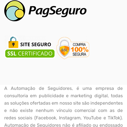
A Automação de Seguidores, é uma empresa de
consultoria em publicidade e marketing digital, todas
as soluções ofertadas em nosso site são independentes
e não existe nenhum vínculo comercial com as de
redes sociais (Facebook, Instagram, YouTube e TikTok).
Automação de Seguidores não é afiliado ou endossado