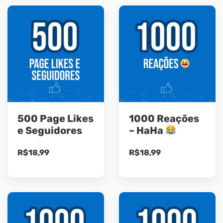
500 Page Likes
1000 Reações
e Seguidores
– HaHa
R$
18,99
R$
18,99