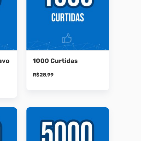
avo
1000 Curtidas
R$
28,99