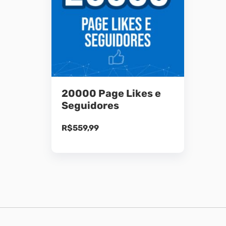
20000 Page Likes e
Seguidores
R$
559,99