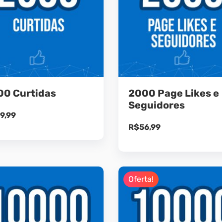
00 Curtidas
2000 Page Likes e
Seguidores
9,99
R$
56,99
Oferta!