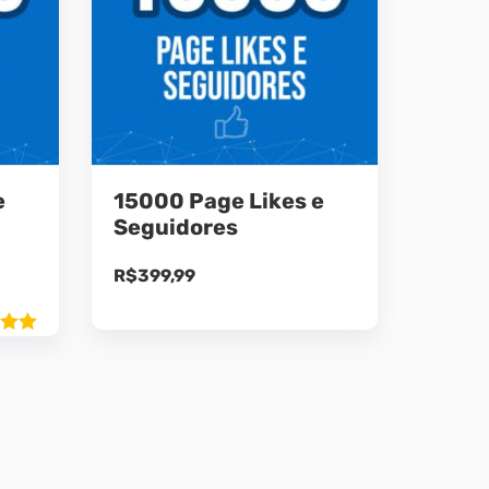
e
15000 Page Likes e
Seguidores
R$
399,99
o
ão
5
9,99.