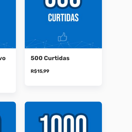
vo
500 Curtidas
R$
15,99