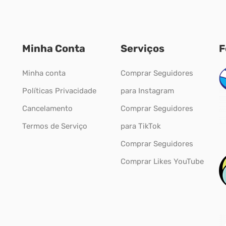
Minha Conta
Serviços
F
Minha conta
Comprar Seguidores
Políticas Privacidade
para Instagram
Cancelamento
Comprar Seguidores
Termos de Serviço
para TikTok
Comprar Seguidores
Comprar Likes YouTube