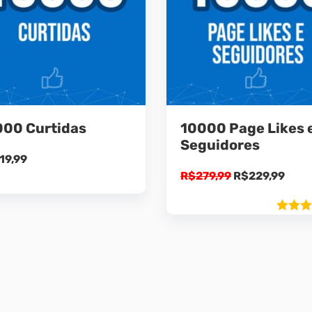
000 Curtidas
10000 Page Likes 
Seguidores
19,99
O
O
R$
279,99
R$
229,99
preço
preç
original
atual
Avaliaç
era:
é:
5.00
de 
R$279,99.
R$22