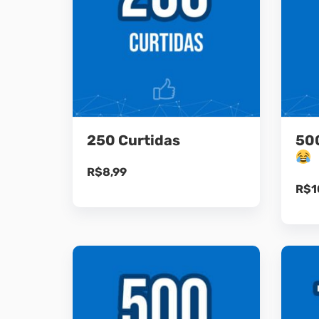
250 Curtidas
50
R$
8,99
R$
1