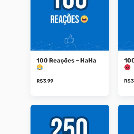
100 Reações – HaHa
100
R$
3,99
R$
3