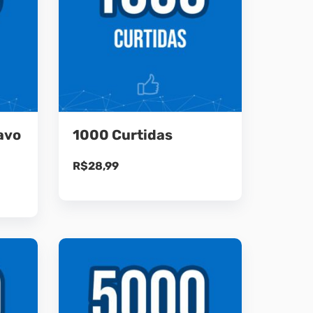
avo
1000 Curtidas
R$
28,99