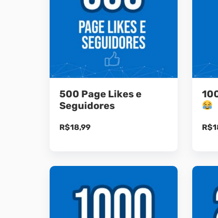
500 Page Likes e
10
Seguidores
R$
18,99
R$
1