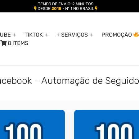
TEMPO DE ENVIO: 2 MINUTOS
DESDE
2018
- Nº 1 NO BRASIL
UBE
TIKTOK
+ SERVIÇOS
PROMOÇÃO
0 ITEMS
facebook - Automação de Seguido