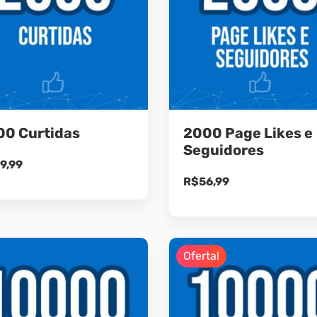
00 Curtidas
2000 Page Likes e
Seguidores
9,99
R$
56,99
Oferta!