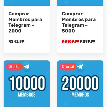
Comprar
Comprar
Membros para
Membros para
Telegram –
Telegram –
2000
5000
O
O
R$
42,99
R$
109,99
R$
99,99
preço
preço
original
atual
era:
é:
R$109,99.
R$99,
Oferta!
Oferta!