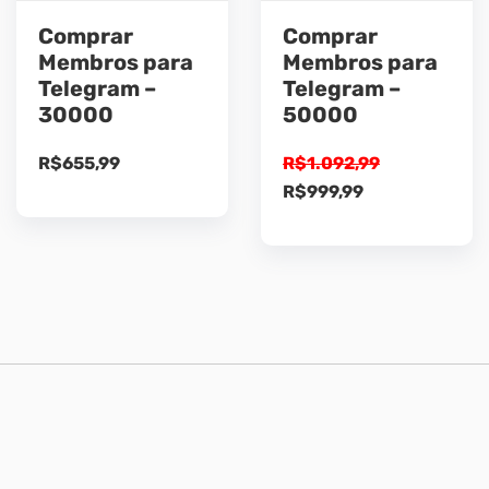
Comprar
Comprar
Membros para
Membros para
Telegram –
Telegram –
30000
50000
R$
655,99
R$
1.092,99
O
O
R$
999,99
preço
preço
original
atual
era:
é:
R$1.092,99.
R$999,99.