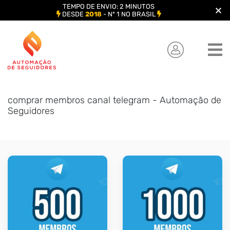
TEMPO DE ENVIO: 2 MINUTOS
DESDE
2018
- Nº 1 NO BRASIL
Skip
to
content
comprar membros canal telegram - Automação de
Seguidores