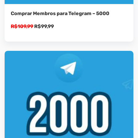
Comprar Membros para Telegram – 5000
O
O
R$
109,99
R$
99,99
preço
preço
original
atual
era:
é:
R$109,99.
R$99,99.