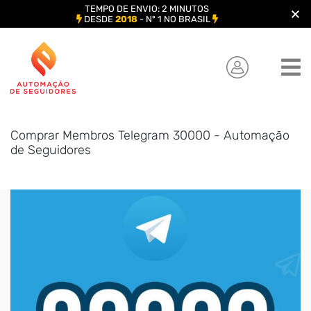
TEMPO DE ENVIO: 2 MINUTOS
DESDE
2018
- Nº 1 NO BRASIL
Skip
to
content
Comprar Membros Telegram 30000 - Automação
de Seguidores