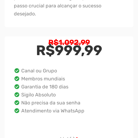
passo crucial para alcançar o sucesso
desejado.
O
R$
1.092,99
preço
R$
999,99
origina
O
era:
preço
R$1.09
atual
Canal ou Grupo
é:
Membros mundiais
R$999,99
Garantia de 180 dias
Sigilo Absoluto
Não precisa da sua senha
Atendimento via WhatsApp