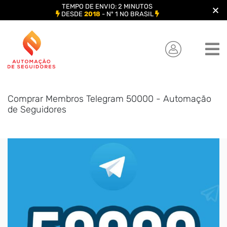
TEMPO DE ENVIO: 2 MINUTOS
DESDE
2018
- Nº 1 NO BRASIL
Skip
to
content
Comprar Membros Telegram 50000 - Automação
de Seguidores