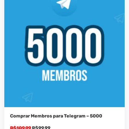
Comprar Membros para Telegram – 5000
O
O
R$
109,99
R$
99,99