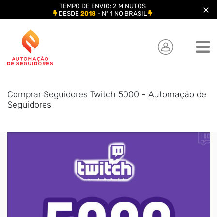
TEMPO DE ENVIO: 2 MINUTOS
DESDE
2018
- Nº 1 NO BRASIL
Skip
to
content
Comprar Seguidores Twitch 5000 - Automação de
Seguidores