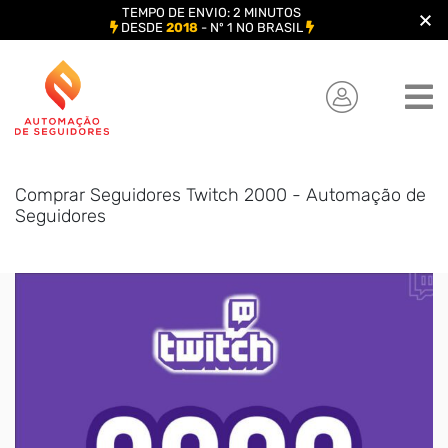
TEMPO DE ENVIO: 2 MINUTOS
DESDE
2018
- Nº 1 NO BRASIL
Skip
to
content
Comprar Seguidores Twitch 2000 - Automação de
Seguidores