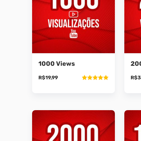
1000 Views
20
R$
19,99
R$
3
Avaliação
5.00
de 5