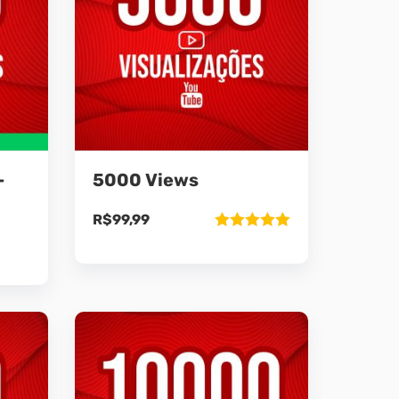
–
5000 Views
R$
99,99
Avaliação
5.00
de 5