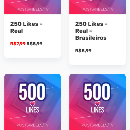
250 Likes –
250 Likes –
Real
Real –
Brasileiros
O
O
R$
7,99
R$
5,99
R$
8,99
preço
preço
original
atual
era:
é:
R$7,99.
R$5,99.