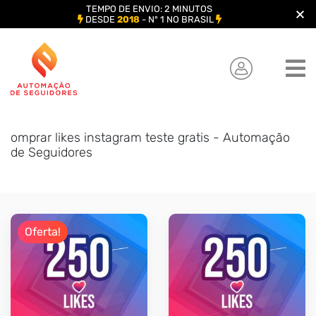
TEMPO DE ENVIO: 2 MINUTOS
DESDE
2018
- Nº 1 NO BRASIL
Skip
to
content
omprar likes instagram teste gratis - Automação
de Seguidores
Oferta!