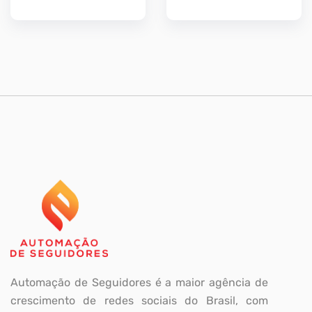
preço
preço
preço
preço
original
atual
original
atual
era:
é:
era:
é:
R$18,99.
R$16,99.
R$34,99.
R$29,9
Automação de Seguidores é a maior agência de
crescimento de redes sociais do Brasil, com