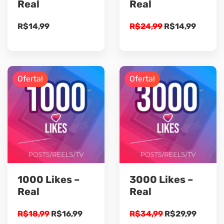
Real
Real
O
O
R$
14,99
R$
24,99
R$
14,99
preço
preço
original
atual
era:
é:
R$24,99.
R$14,9
Oferta!
Oferta!
1000 Likes –
3000 Likes –
Real
Real
O
O
O
O
R$
18,99
R$
16,99
R$
34,99
R$
29,99