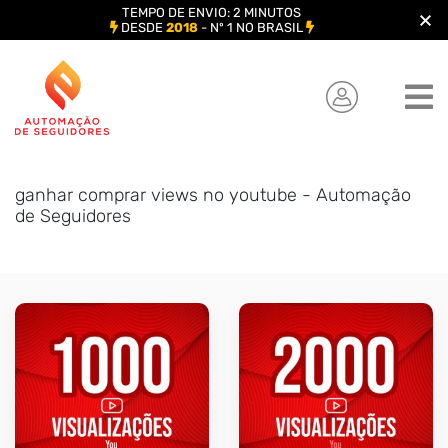
TEMPO DE ENVIO: 2 MINUTOS
DESDE
2018
- Nº 1 NO BRASIL
Skip
to
content
ganhar comprar views no youtube - Automação
de Seguidores