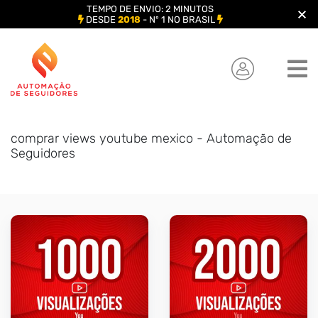
TEMPO DE ENVIO: 2 MINUTOS
DESDE
2018
- Nº 1 NO BRASIL
Skip
to
content
comprar views youtube mexico - Automação de
Seguidores