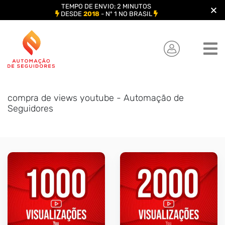
TEMPO DE ENVIO: 2 MINUTOS
DESDE
2018
- Nº 1 NO BRASIL
Skip
to
content
compra de views youtube - Automação de
Seguidores