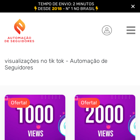
TEMPO DE ENVIO: 2 MINUTOS
DESDE
2018
- Nº 1 NO BRASIL
Skip
to
content
visualizações no tik tok - Automação de
Seguidores
Oferta!
Oferta!