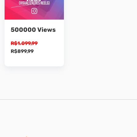
500000 Views
R$
1.099,99
O
O
R$
899,99
preço
preço
original
atual
era:
é:
R$1.099,99.
R$899,99.