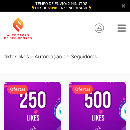
TEMPO DE ENVIO: 2 MINUTOS
DESDE
2018
- Nº 1 NO BRASIL
Skip
to
content
tiktok likes - Automação de Seguidores
Oferta!
Oferta!