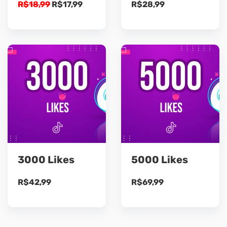
O
O
R$
18,99
R$
17,99
R$
28,99
preço
preço
original
atual
era:
é:
R$18,99.
R$17,99.
3000 Likes
5000 Likes
R$
42,99
R$
69,99