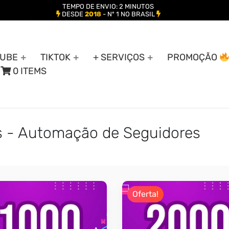
TEMPO DE ENVIO: 2 MINUTOS
DESDE
2018
- Nº 1 NO BRASIL
UBE
TIKTOK
+ SERVIÇOS
PROMOÇÃO
0 ITEMS
es - Automação de Seguidores
Oferta!