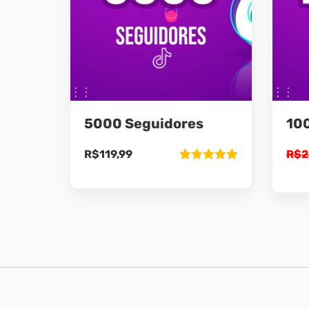
5000 Seguidores
10
R$
119,99
R$
2
Avaliação
5.00
de 5