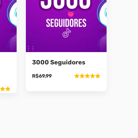
3000 Seguidores
R$
69,99
Avaliação
5.00
de 5
ão
5
9.