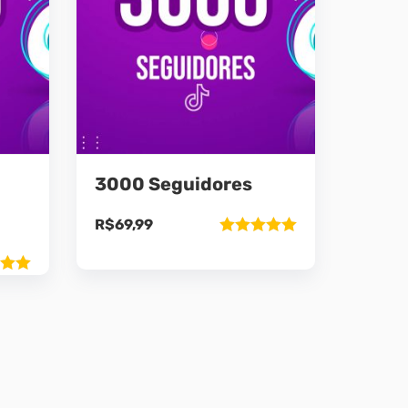
3000 Seguidores
R$
69,99
Avaliação
5.00
de 5
ão
5
9.