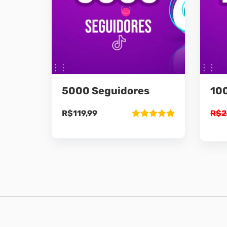
5000 Seguidores
10
R$
119,99
R$
2
Avaliação
5.00
de 5