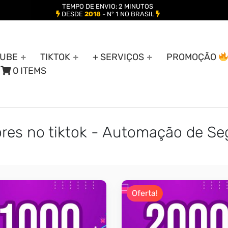
TEMPO DE ENVIO: 2 MINUTOS
DESDE
2018
- Nº 1 NO BRASIL
UBE
TIKTOK
+ SERVIÇOS
PROMOÇÃO
0 ITEMS
ores no tiktok - Automação de Se
Oferta!