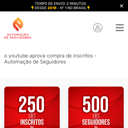
TEMPO DE ENVIO: 2 MINUTOS
DESDE
2018
- Nº 1 NO BRASIL
Skip
to
content
o youtube aprova compra de inscritos -
Automação de Seguidores