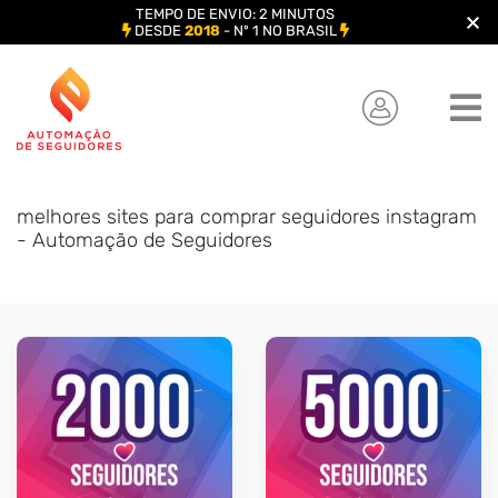
TEMPO DE ENVIO: 2 MINUTOS
DESDE
2018
- Nº 1 NO BRASIL
Skip
to
content
melhores sites para comprar seguidores instagram
- Automação de Seguidores