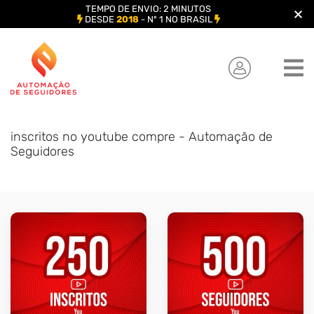
TEMPO DE ENVIO: 2 MINUTOS
DESDE
2018
- Nº 1 NO BRASIL
Skip
to
content
inscritos no youtube compre - Automação de
Seguidores