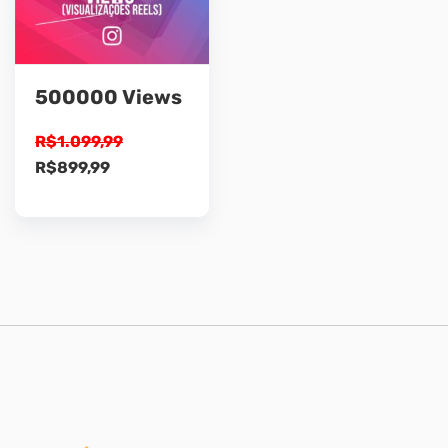
500000 Views
R$
1.099,99
O
O
R$
899,99
preço
preço
original
atual
era:
é:
R$1.099,99.
R$899,99.