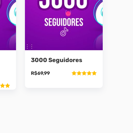
3000 Seguidores
R$
69,99
Avaliação
5.00
de 5
ão
5
9.