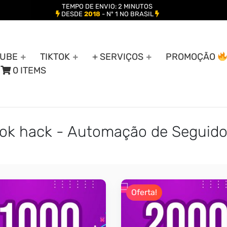
TEMPO DE ENVIO: 2 MINUTOS
DESDE
2018
- Nº 1 NO BRASIL
UBE
TIKTOK
+ SERVIÇOS
PROMOÇÃO
0 ITEMS
tok hack - Automação de Seguido
Oferta!