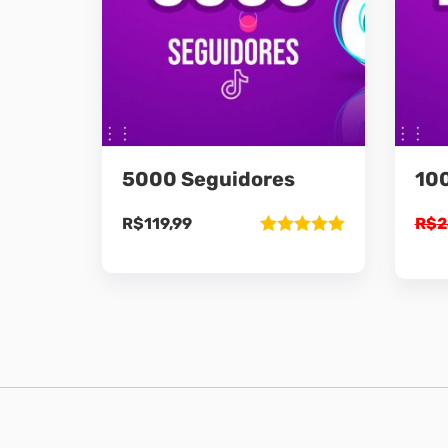
5000 Seguidores
10
R$
119,99
R$
2
Avaliação
5.00
de 5