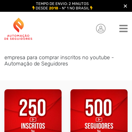
TEMPO DE ENVIO: 2 MINUTOS
DESDE
2018
- Nº 1 NO BRASIL
Skip
to
content
empresa para comprar inscritos no youtube -
Automação de Seguidores