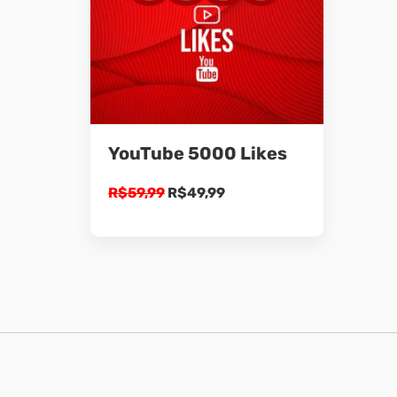
YouTube 5000 Likes
O
O
R$
59,99
R$
49,99
preço
preço
original
atual
era:
é:
R$59,99.
R$49,99.