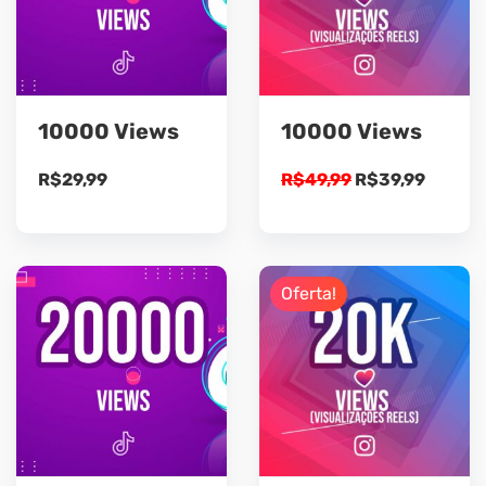
10000 Views
10000 Views
O
O
R$
29,99
R$
49,99
R$
39,99
preço
preço
original
atual
era:
é:
R$49,99.
R$39,9
Oferta!