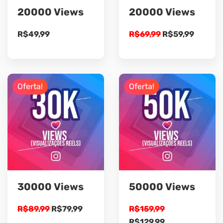
20000 Views
20000 Views
O
O
R$
49,99
R$
69,99
R$
59,99
preço
preço
original
atual
era:
é:
R$69,99.
R$59,9
Oferta!
Oferta!
30000 Views
50000 Views
O
O
R$
89,99
R$
79,99
R$
159,99
preço
preço
O
O
R$
129,99