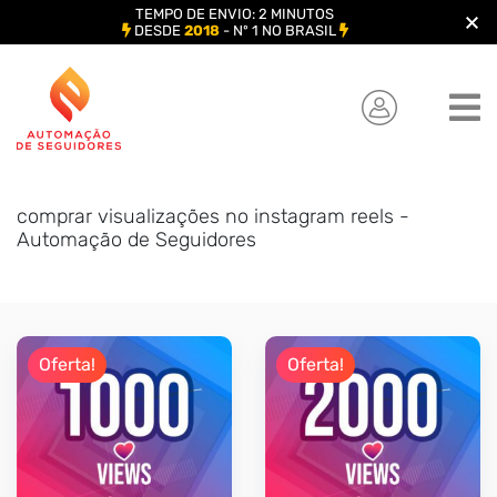
TEMPO DE ENVIO: 2 MINUTOS
DESDE
2018
- Nº 1 NO BRASIL
Skip
to
content
comprar visualizações no instagram reels -
Automação de Seguidores
Oferta!
Oferta!