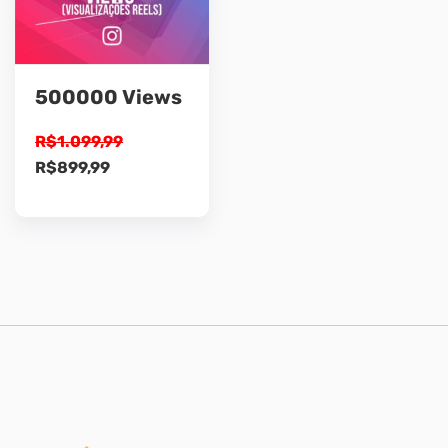
500000 Views
R$
1.099,99
O
O
R$
899,99
preço
preço
original
atual
era:
é:
R$1.099,99.
R$899,99.